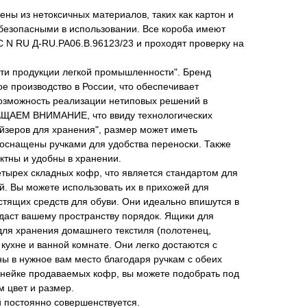
ны из нетоксичных материалов, таких как картон и
х безопасными в использовании. Все короба имеют
 N RU Д-RU.РА06.В.96123/23 и проходят проверку на
сти продукции легкой промышленности". Бренд
ое производство в России, что обеспечивает
возможность реализации нетиповых решений в
АЩАЕМ ВНИМАНИЕ, что ввиду технологических
йзеров для хранения", размер может иметь
 оснащены ручками для удобства переноски. Также
ктны и удобны в хранении.
етырех складных кофр, что является стандартом для
. Вы можете использовать их в прихожей для
тящих средств для обуви. Они идеально впишутся в
даст вашему пространству порядок. Ящики для
для хранения домашнего текстиля (полотенец,
 кухне и ванной комнате. Они легко достаются с
ы в нужное вам место благодаря ручкам с обеих
инейке продаваемых кофр, вы можете подобрать под
 цвет и размер.
 постоянно совершенствуется.