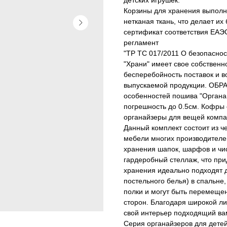
детских игрушек.
Корзины для хранения выполне
нетканая ткань, что делает и
сертификат соответствия ЕАЭС
регламент
"ТР ТС 017/2011 О безопасно
"Храни" имеет свое собственн
бесперебойность поставок и 
выпускаемой продукции. ОБР
особенностей пошива "Органа
погрешность до 0.5см. Кофры
органайзеры для вещей компа
Данный комплект состоит из ч
мебели многих производителей
хранения шапок, шарфов и чис
гардеробный стеллаж, что при
хранения идеально подходят 
постельного белья) в спальне,
полки и могут быть перемещен
сторон. Благодаря широкой л
свой интерьер подходящий вам
Серия органайзеров для детей